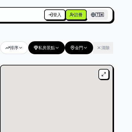
登入
註冊
個人
🇹🇼
🇹🇼
排序
私房景點
金門
清除